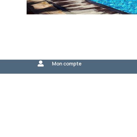

Mon compte