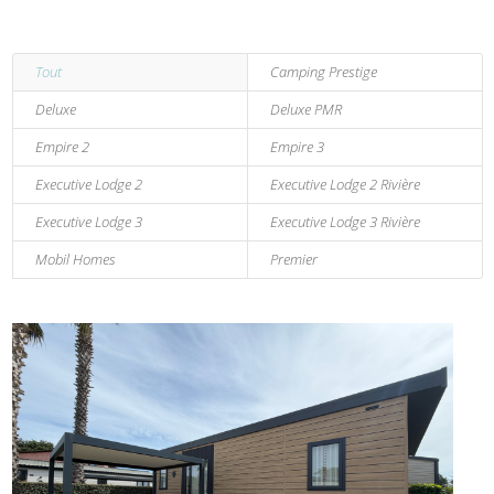
Tout
Camping Prestige
Deluxe
Deluxe PMR
Empire 2
Empire 3
Executive Lodge 2
Executive Lodge 2 Rivière
Executive Lodge 3
Executive Lodge 3 Rivière
Mobil Homes
Premier